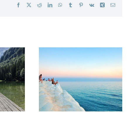
Facebook
X
Reddit
LinkedIn
WhatsApp
Tumblr
Pinterest
Vk
Xing
E-
Mail
South Africa