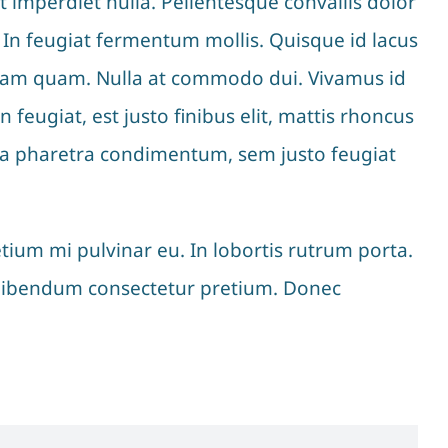
t imperdiet nulla. Pellentesque convallis dolor
 In feugiat fermentum mollis. Quisque id lacus
aliquam quam. Nulla at commodo dui. Vivamus id
eugiat, est justo finibus elit, mattis rhoncus
u a pharetra condimentum, sem justo feugiat
ium mi pulvinar eu. In lobortis rutrum porta.
is bibendum consectetur pretium. Donec