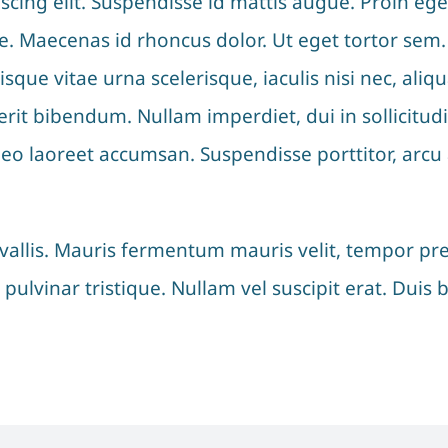
cing elit. Suspendisse id mattis augue. Proin ege
e. Maecenas id rhoncus dolor. Ut eget tortor sem.
Quisque vitae urna scelerisque, iaculis nisi nec, 
 bibendum. Nullam imperdiet, dui in sollicitudin f
 leo laoreet accumsan. Suspendisse porttitor, arc
allis. Mauris fermentum mauris velit, tempor pret
 pulvinar tristique. Nullam vel suscipit erat. Du